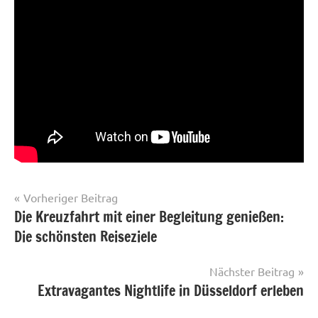
Beitrags-
Vorheriger Beitrag
Die Kreuzfahrt mit einer Begleitung genießen:
Reisen
Navigation
Die schönsten Reiseziele
Städte
Wellness
Nächster Beitrag
Extravagantes Nightlife in Düsseldorf erleben