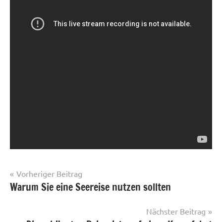
Beitrags-
Vorheriger Beitrag
Warum Sie eine Seereise nutzen sollten
Reisen
Navigation
Wellness
Nächster Beitrag