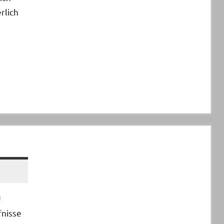
rlich
U
nisse