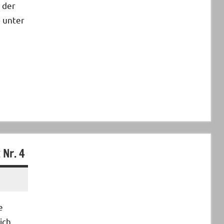
 der
 unter
 Nr. 4
e
ich